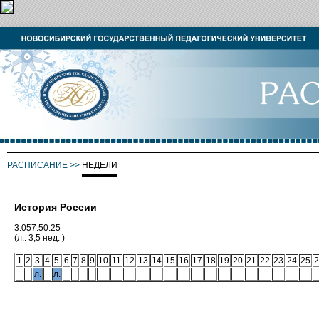
РАСПИСАНИЕ
>>
НЕДЕЛИ
История России
3.057.50.25
(л.: 3,5 нед. )
1
2
3
4
5
6
7
8
9
10
11
12
13
14
15
16
17
18
19
20
21
22
23
24
25
2
л.
л.