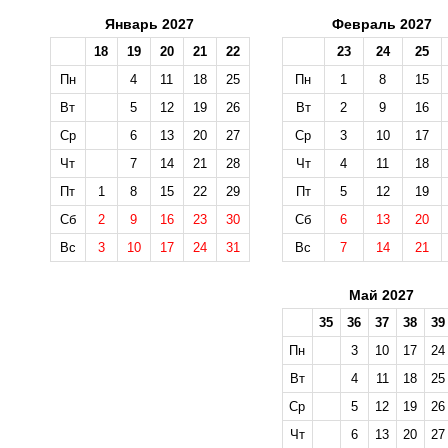
Январь 2027
Февраль 2027
18
19
20
21
22
23
24
25
Пн
4
11
18
25
Пн
1
8
15
Вт
5
12
19
26
Вт
2
9
16
Ср
6
13
20
27
Ср
3
10
17
Чт
7
14
21
28
Чт
4
11
18
Пт
1
8
15
22
29
Пт
5
12
19
Сб
2
9
16
23
30
Сб
6
13
20
Вс
3
10
17
24
31
Вс
7
14
21
Май 2027
35
36
37
38
39
Пн
3
10
17
24
Вт
4
11
18
25
Ср
5
12
19
26
Чт
6
13
20
27