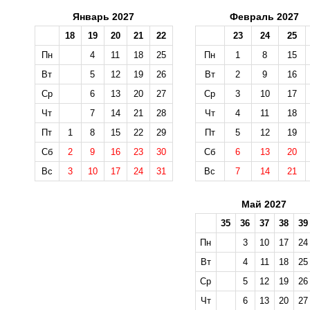
Январь 2027
Февраль 2027
18
19
20
21
22
23
24
25
Пн
4
11
18
25
Пн
1
8
15
Вт
5
12
19
26
Вт
2
9
16
Ср
6
13
20
27
Ср
3
10
17
Чт
7
14
21
28
Чт
4
11
18
Пт
1
8
15
22
29
Пт
5
12
19
Сб
2
9
16
23
30
Сб
6
13
20
Вс
3
10
17
24
31
Вс
7
14
21
Май 2027
35
36
37
38
39
Пн
3
10
17
24
Вт
4
11
18
25
Ср
5
12
19
26
Чт
6
13
20
27