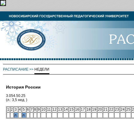
РАСПИСАНИЕ
>>
НЕДЕЛИ
История России
3.054.50.25
(л.: 3,5 нед. )
1
2
3
4
5
6
7
8
9
10
11
12
13
14
15
16
17
18
19
20
21
22
23
24
25
2
л.
л.