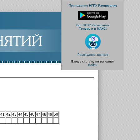
Приложение
НГПУ Расписание
Бот НГПУ Расписания
Теперь и в МАКС!
Расписание звонков
Вход в систему не выполнен
Войти
41
42
43
44
45
46
47
48
49
50