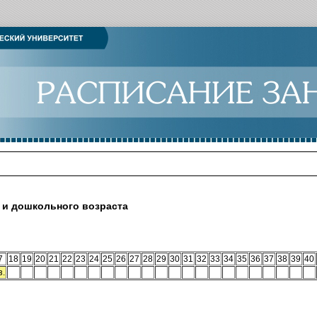
 и дошкольного возраста
7
18
19
20
21
22
23
24
25
26
27
28
29
30
31
32
33
34
35
36
37
38
39
40
з.