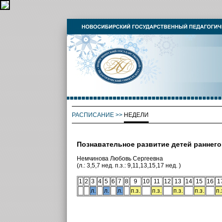
РАСПИСАНИЕ
>>
НЕДЕЛИ
Познавательное развитие детей раннего
Немчинова Любовь Сергеевна
(л.: 3,5,7 нед. п.з.: 9,11,13,15,17 нед. )
1
2
3
4
5
6
7
8
9
10
11
12
13
14
15
16
1
л.
л.
л.
п.з.
п.з.
п.з.
п.з.
п.