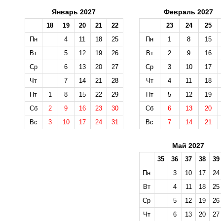
Январь 2027
Февраль 2027
18
19
20
21
22
23
24
25
Пн
4
11
18
25
Пн
1
8
15
Вт
5
12
19
26
Вт
2
9
16
Ср
6
13
20
27
Ср
3
10
17
Чт
7
14
21
28
Чт
4
11
18
Пт
1
8
15
22
29
Пт
5
12
19
Сб
2
9
16
23
30
Сб
6
13
20
Вс
3
10
17
24
31
Вс
7
14
21
Май 2027
35
36
37
38
39
Пн
3
10
17
24
Вт
4
11
18
25
Ср
5
12
19
26
Чт
6
13
20
27