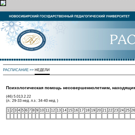
РАСПИСАНИЕ
>>
НЕДЕЛИ
Психологическая помощь несовершеннолетним, находящи
(46) 5.013.2.22
(л.: 29-33 нед. л.з.: 34-40 нед. )
1
2
3
4
5
6
7
8
9
10
11
12
13
14
15
16
17
18
19
20
21
22
23
24
25
2