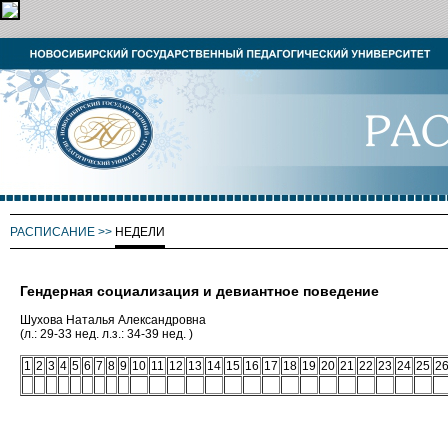
РАСПИСАНИЕ
>>
НЕДЕЛИ
Гендерная социализация и девиантное поведение
Шухова Наталья Александровна
(л.: 29-33 нед. л.з.: 34-39 нед. )
1
2
3
4
5
6
7
8
9
10
11
12
13
14
15
16
17
18
19
20
21
22
23
24
25
2