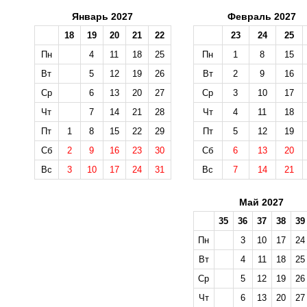
Январь 2027
Февраль 2027
18
19
20
21
22
23
24
25
Пн
4
11
18
25
Пн
1
8
15
Вт
5
12
19
26
Вт
2
9
16
Ср
6
13
20
27
Ср
3
10
17
Чт
7
14
21
28
Чт
4
11
18
Пт
1
8
15
22
29
Пт
5
12
19
Сб
2
9
16
23
30
Сб
6
13
20
Вс
3
10
17
24
31
Вс
7
14
21
Май 2027
35
36
37
38
39
Пн
3
10
17
24
Вт
4
11
18
25
Ср
5
12
19
26
Чт
6
13
20
27