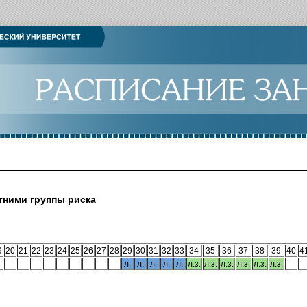
тними группы риска
9
20
21
22
23
24
25
26
27
28
29
30
31
32
33
34
35
36
37
38
39
40
4
л.
л.
л.
л.
л.
л.з.
л.з.
л.з.
л.з.
л.з.
л.з.