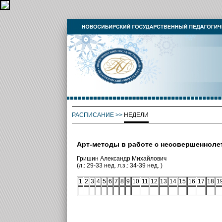
РАСПИСАНИЕ
>>
НЕДЕЛИ
Арт-методы в работе с несовершенноле
Гришин Александр Михайлович
(л.: 29-33 нед. л.з.: 34-39 нед. )
1
2
3
4
5
6
7
8
9
10
11
12
13
14
15
16
17
18
1