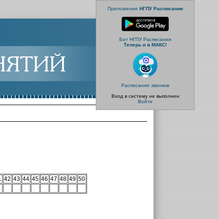
Приложение
НГПУ Расписание
Бот НГПУ Расписания
Теперь и в МАКС!
Расписание звонков
Вход в систему не выполнен
Войти
1
42
43
44
45
46
47
48
49
50