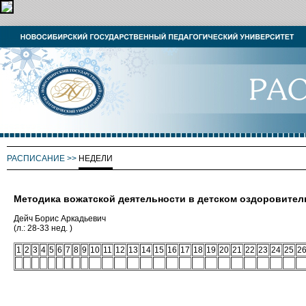
РАСПИСАНИЕ
>>
НЕДЕЛИ
Методика вожатской деятельности в детском оздоровител
Дейч Борис Аркадьевич
(л.: 28-33 нед. )
1
2
3
4
5
6
7
8
9
10
11
12
13
14
15
16
17
18
19
20
21
22
23
24
25
2