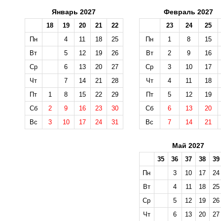
Январь 2027
Февраль 2027
18
19
20
21
22
23
24
25
Пн
4
11
18
25
Пн
1
8
15
Вт
5
12
19
26
Вт
2
9
16
Ср
6
13
20
27
Ср
3
10
17
Чт
7
14
21
28
Чт
4
11
18
Пт
1
8
15
22
29
Пт
5
12
19
Сб
2
9
16
23
30
Сб
6
13
20
Вс
3
10
17
24
31
Вс
7
14
21
Май 2027
35
36
37
38
39
Пн
3
10
17
24
Вт
4
11
18
25
Ср
5
12
19
26
Чт
6
13
20
27