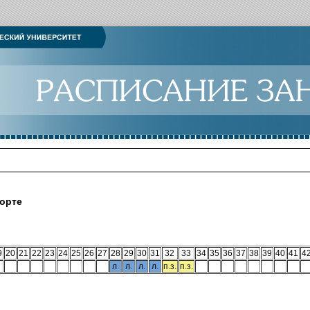
орте
9
20
21
22
23
24
25
26
27
28
29
30
31
32
33
34
35
36
37
38
39
40
41
4
л.
л.
л.
л.
п.з.
п.з.