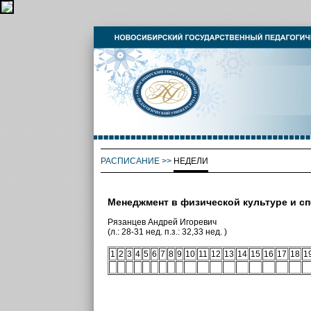
РАСПИСАНИЕ
>>
НЕДЕЛИ
Менеджмент в физической культуре и сп
Рязанцев Андрей Игоревич
(л.: 28-31 нед. п.з.: 32,33 нед. )
1
2
3
4
5
6
7
8
9
10
11
12
13
14
15
16
17
18
1