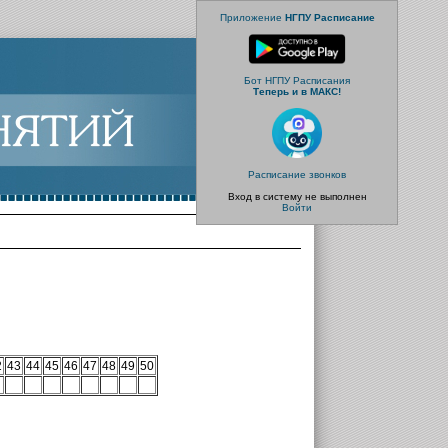
Приложение
НГПУ Расписание
Бот НГПУ Расписания
Теперь и в МАКС!
Расписание звонков
Вход в систему не выполнен
Войти
2
43
44
45
46
47
48
49
50