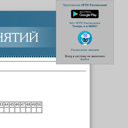
Приложение
НГПУ Расписание
Бот НГПУ Расписания
Теперь и в МАКС!
Расписание звонков
Вход в систему не выполнен
Войти
43
44
45
46
47
48
49
50