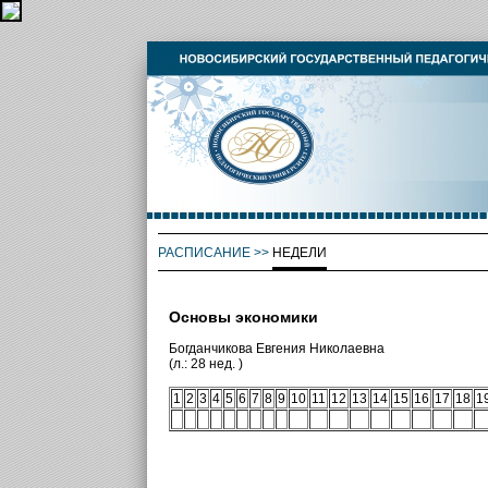
РАСПИСАНИЕ
>>
НЕДЕЛИ
Основы экономики
Богданчикова Евгения Николаевна
(л.: 28 нед. )
1
2
3
4
5
6
7
8
9
10
11
12
13
14
15
16
17
18
1