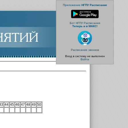
Приложение
НГПУ Расписание
Бот НГПУ Расписания
Теперь и в МАКС!
Расписание звонков
Вход в систему не выполнен
Войти
43
44
45
46
47
48
49
50