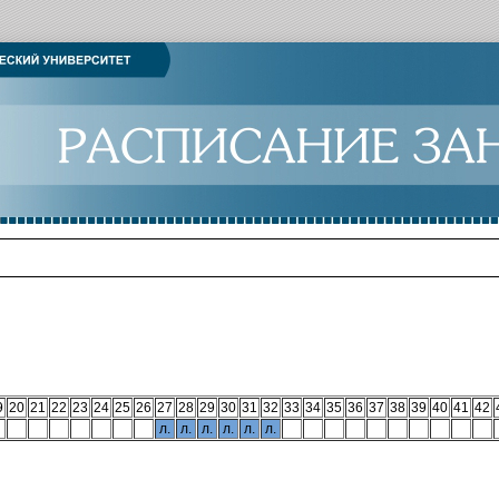
9
20
21
22
23
24
25
26
27
28
29
30
31
32
33
34
35
36
37
38
39
40
41
42
л.
л.
л.
л.
л.
л.