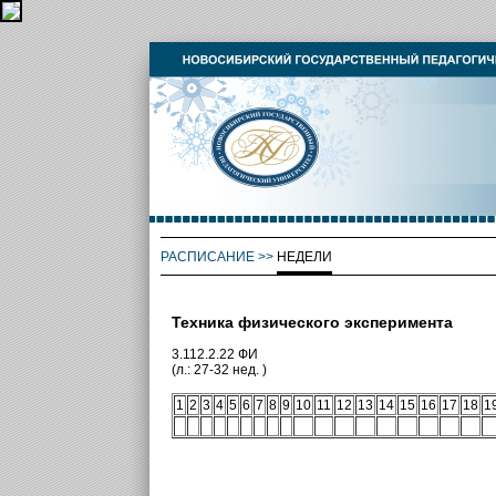
РАСПИСАНИЕ
>>
НЕДЕЛИ
Техника физического эксперимента
3.112.2.22 ФИ
(л.: 27-32 нед. )
1
2
3
4
5
6
7
8
9
10
11
12
13
14
15
16
17
18
1