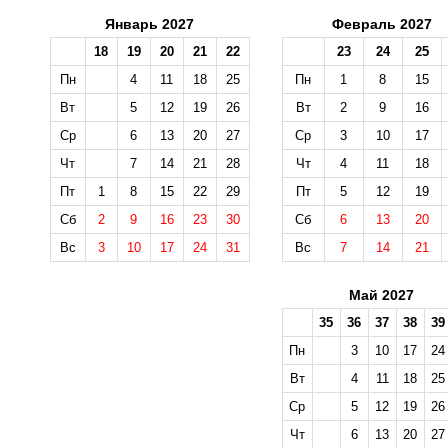
Январь 2027
Февраль 2027
18
19
20
21
22
23
24
25
Пн
4
11
18
25
Пн
1
8
15
Вт
5
12
19
26
Вт
2
9
16
Ср
6
13
20
27
Ср
3
10
17
Чт
7
14
21
28
Чт
4
11
18
Пт
1
8
15
22
29
Пт
5
12
19
Сб
2
9
16
23
30
Сб
6
13
20
Вс
3
10
17
24
31
Вс
7
14
21
Май 2027
35
36
37
38
39
Пн
3
10
17
24
Вт
4
11
18
25
Ср
5
12
19
26
Чт
6
13
20
27