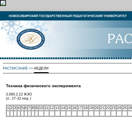
РАСПИСАНИЕ
>>
НЕДЕЛИ
Техника физического эксперимента
3.060.2.22 ФЭО
(л.: 27-32 нед. )
1
2
3
4
5
6
7
8
9
10
11
12
13
14
15
16
17
18
19
20
21
22
23
24
25
2