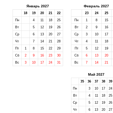
Январь 2027
Февраль 2027
18
19
20
21
22
23
24
25
Пн
4
11
18
25
Пн
1
8
15
Вт
5
12
19
26
Вт
2
9
16
Ср
6
13
20
27
Ср
3
10
17
Чт
7
14
21
28
Чт
4
11
18
Пт
1
8
15
22
29
Пт
5
12
19
Сб
2
9
16
23
30
Сб
6
13
20
Вс
3
10
17
24
31
Вс
7
14
21
Май 2027
35
36
37
38
39
Пн
3
10
17
24
Вт
4
11
18
25
Ср
5
12
19
26
Чт
6
13
20
27