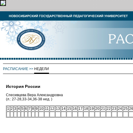
РАСПИСАНИЕ
>>
НЕДЕЛИ
История России
Спесивцева Вера Александровна
(л.: 27-28,33-34,36-38 нед. )
1
2
3
4
5
6
7
8
9
10
11
12
13
14
15
16
17
18
19
20
21
22
23
24
25
2