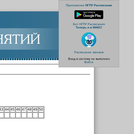
Приложение
НГПУ Расписание
Бот НГПУ Расписания
Теперь и в МАКС!
Расписание звонков
Вход в систему не выполнен
Войти
43
44
45
46
47
48
49
50