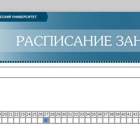
9
20
21
22
23
24
25
26
27
28
29
30
31
32
33
34
35
36
37
38
39
40
41
42
л.