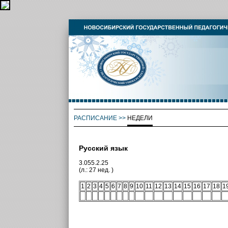
РАСПИСАНИЕ
>>
НЕДЕЛИ
Русский язык
3.055.2.25
(л.: 27 нед. )
1
2
3
4
5
6
7
8
9
10
11
12
13
14
15
16
17
18
1