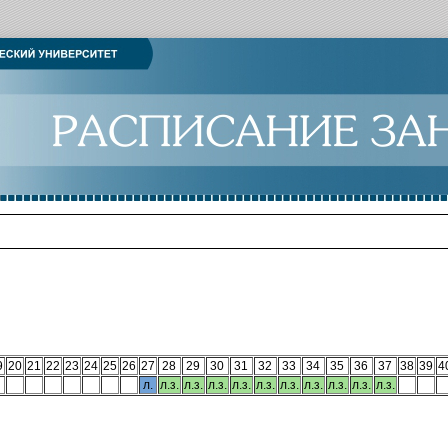
9
20
21
22
23
24
25
26
27
28
29
30
31
32
33
34
35
36
37
38
39
4
л.
л.з.
л.з.
л.з.
л.з.
л.з.
л.з.
л.з.
л.з.
л.з.
л.з.