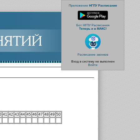
Приложение
НГПУ Расписание
Бот НГПУ Расписания
Теперь и в МАКС!
Расписание звонков
Вход в систему не выполнен
Войти
0
41
42
43
44
45
46
47
48
49
50