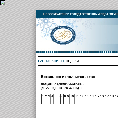
РАСПИСАНИЕ
>>
НЕДЕЛИ
Вокальное исполнительство
Лалуев Владимир Яковлевич
(л.: 27 нед. л.з.: 28-37 нед. )
1
2
3
4
5
6
7
8
9
10
11
12
13
14
15
16
17
18
1