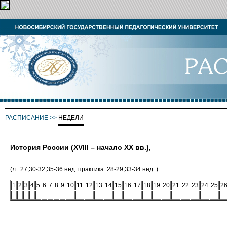
РАСПИСАНИЕ
>>
НЕДЕЛИ
История России (XVIII – начало ХХ вв.),
(л.: 27,30-32,35-36 нед. практика: 28-29,33-34 нед. )
1
2
3
4
5
6
7
8
9
10
11
12
13
14
15
16
17
18
19
20
21
22
23
24
25
2