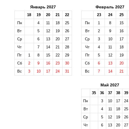
Январь 2027
Февраль 2027
18
19
20
21
22
23
24
25
Пн
4
11
18
25
Пн
1
8
15
Вт
5
12
19
26
Вт
2
9
16
Ср
6
13
20
27
Ср
3
10
17
Чт
7
14
21
28
Чт
4
11
18
Пт
1
8
15
22
29
Пт
5
12
19
Сб
2
9
16
23
30
Сб
6
13
20
Вс
3
10
17
24
31
Вс
7
14
21
Май 2027
35
36
37
38
39
Пн
3
10
17
24
Вт
4
11
18
25
Ср
5
12
19
26
Чт
6
13
20
27