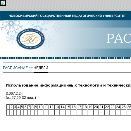
РАСПИСАНИЕ
>>
НЕДЕЛИ
Использование информационных технологий и технических
3.067.2.24
(л.: 27,29-32 нед. )
1
2
3
4
5
6
7
8
9
10
11
12
13
14
15
16
17
18
19
20
21
22
23
24
25
2