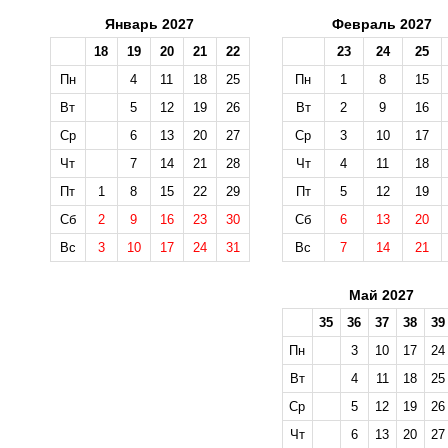
Январь 2027
Февраль 2027
18
19
20
21
22
23
24
25
Пн
4
11
18
25
Пн
1
8
15
Вт
5
12
19
26
Вт
2
9
16
Ср
6
13
20
27
Ср
3
10
17
Чт
7
14
21
28
Чт
4
11
18
Пт
1
8
15
22
29
Пт
5
12
19
Сб
2
9
16
23
30
Сб
6
13
20
Вс
3
10
17
24
31
Вс
7
14
21
Май 2027
35
36
37
38
39
Пн
3
10
17
24
Вт
4
11
18
25
Ср
5
12
19
26
Чт
6
13
20
27