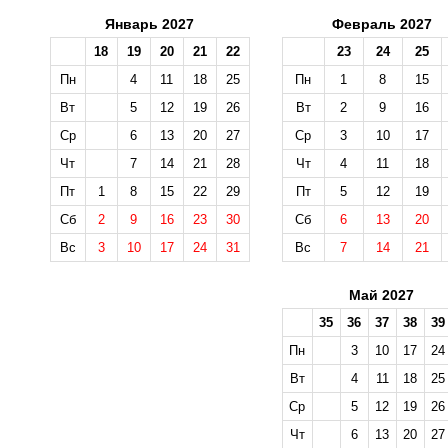
Январь 2027
Февраль 2027
18
19
20
21
22
23
24
25
Пн
4
11
18
25
Пн
1
8
15
Вт
5
12
19
26
Вт
2
9
16
Ср
6
13
20
27
Ср
3
10
17
Чт
7
14
21
28
Чт
4
11
18
Пт
1
8
15
22
29
Пт
5
12
19
Сб
2
9
16
23
30
Сб
6
13
20
Вс
3
10
17
24
31
Вс
7
14
21
Май 2027
35
36
37
38
39
Пн
3
10
17
24
Вт
4
11
18
25
Ср
5
12
19
26
Чт
6
13
20
27