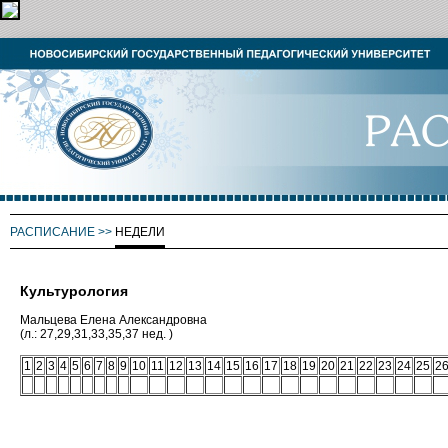
РАСПИСАНИЕ
>>
НЕДЕЛИ
Культурология
Мальцева Елена Александровна
(л.: 27,29,31,33,35,37 нед. )
1
2
3
4
5
6
7
8
9
10
11
12
13
14
15
16
17
18
19
20
21
22
23
24
25
2