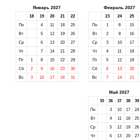
Январь 2027
Февраль 2027
18
19
20
21
22
23
24
25
Пн
4
11
18
25
Пн
1
8
15
Вт
5
12
19
26
Вт
2
9
16
Ср
6
13
20
27
Ср
3
10
17
Чт
7
14
21
28
Чт
4
11
18
Пт
1
8
15
22
29
Пт
5
12
19
Сб
2
9
16
23
30
Сб
6
13
20
Вс
3
10
17
24
31
Вс
7
14
21
Май 2027
35
36
37
38
39
Пн
3
10
17
24
Вт
4
11
18
25
Ср
5
12
19
26
Чт
6
13
20
27