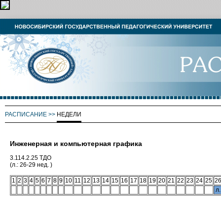
РАСПИСАНИЕ
>>
НЕДЕЛИ
Инженерная и компьютерная графика
3.114.2.25 ТДО
(л.: 26-29 нед. )
1
2
3
4
5
6
7
8
9
10
11
12
13
14
15
16
17
18
19
20
21
22
23
24
25
2
л.