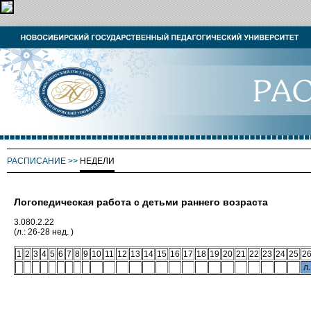
РАСПИСАНИЕ
>>
НЕДЕЛИ
Логопедическая работа с детьми раннего возраста
3.080.2.22
(л.: 26-28 нед. )
1
2
3
4
5
6
7
8
9
10
11
12
13
14
15
16
17
18
19
20
21
22
23
24
25
2
л.