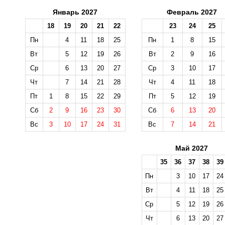
Январь 2027
Февраль 2027
18
19
20
21
22
23
24
25
Пн
4
11
18
25
Пн
1
8
15
Вт
5
12
19
26
Вт
2
9
16
Ср
6
13
20
27
Ср
3
10
17
Чт
7
14
21
28
Чт
4
11
18
Пт
1
8
15
22
29
Пт
5
12
19
Сб
2
9
16
23
30
Сб
6
13
20
Вс
3
10
17
24
31
Вс
7
14
21
Май 2027
35
36
37
38
39
Пн
3
10
17
24
Вт
4
11
18
25
Ср
5
12
19
26
Чт
6
13
20
27