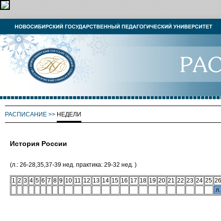
РАСПИСАНИЕ
>>
НЕДЕЛИ
История России
(л.: 26-28,35,37-39 нед. практика: 29-32 нед. )
1
2
3
4
5
6
7
8
9
10
11
12
13
14
15
16
17
18
19
20
21
22
23
24
25
2
л.