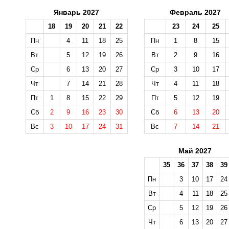
Январь 2027
Февраль 2027
18
19
20
21
22
23
24
25
Пн
4
11
18
25
Пн
1
8
15
Вт
5
12
19
26
Вт
2
9
16
Ср
6
13
20
27
Ср
3
10
17
Чт
7
14
21
28
Чт
4
11
18
Пт
1
8
15
22
29
Пт
5
12
19
Сб
2
9
16
23
30
Сб
6
13
20
Вс
3
10
17
24
31
Вс
7
14
21
Май 2027
35
36
37
38
39
Пн
3
10
17
24
Вт
4
11
18
25
Ср
5
12
19
26
Чт
6
13
20
27