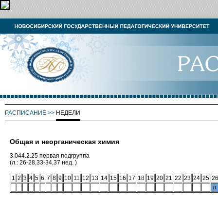
РАСПИСАНИЕ
>>
НЕДЕЛИ
Общая и неорганическая химия
3.044.2.25 первая подгруппа
(л.: 26-28,33-34,37 нед. )
1
2
3
4
5
6
7
8
9
10
11
12
13
14
15
16
17
18
19
20
21
22
23
24
25
2
л.