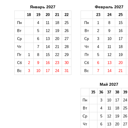
Январь 2027
Февраль 2027
18
19
20
21
22
23
24
25
Пн
4
11
18
25
Пн
1
8
15
Вт
5
12
19
26
Вт
2
9
16
Ср
6
13
20
27
Ср
3
10
17
Чт
7
14
21
28
Чт
4
11
18
Пт
1
8
15
22
29
Пт
5
12
19
Сб
2
9
16
23
30
Сб
6
13
20
Вс
3
10
17
24
31
Вс
7
14
21
Май 2027
35
36
37
38
39
Пн
3
10
17
24
Вт
4
11
18
25
Ср
5
12
19
26
Чт
6
13
20
27