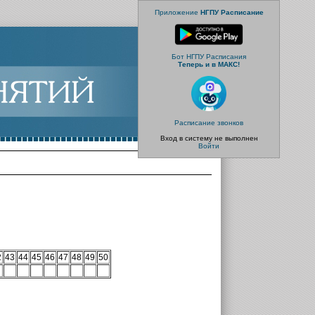
Приложение
НГПУ Расписание
Бот НГПУ Расписания
Теперь и в МАКС!
Расписание звонков
Вход в систему не выполнен
Войти
2
43
44
45
46
47
48
49
50