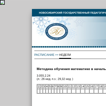
РАСПИСАНИЕ
>>
НЕДЕЛИ
Методика обучения математике в начал
3.055.2.24
(л.: 26 нед. п.з.: 29,32 нед. )
1
2
3
4
5
6
7
8
9
10
11
12
13
14
15
16
17
18
1