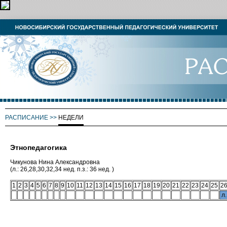
РАСПИСАНИЕ
>>
НЕДЕЛИ
Этнопедагогика
Чикунова Нина Александровна
(л.: 26,28,30,32,34 нед. п.з.: 36 нед. )
1
2
3
4
5
6
7
8
9
10
11
12
13
14
15
16
17
18
19
20
21
22
23
24
25
2
л.