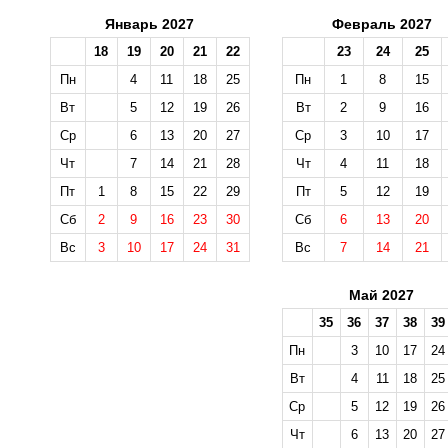
Январь 2027
Февраль 2027
18
19
20
21
22
23
24
25
Пн
4
11
18
25
Пн
1
8
15
Вт
5
12
19
26
Вт
2
9
16
Ср
6
13
20
27
Ср
3
10
17
Чт
7
14
21
28
Чт
4
11
18
Пт
1
8
15
22
29
Пт
5
12
19
Сб
2
9
16
23
30
Сб
6
13
20
Вс
3
10
17
24
31
Вс
7
14
21
Май 2027
35
36
37
38
39
Пн
3
10
17
24
Вт
4
11
18
25
Ср
5
12
19
26
Чт
6
13
20
27