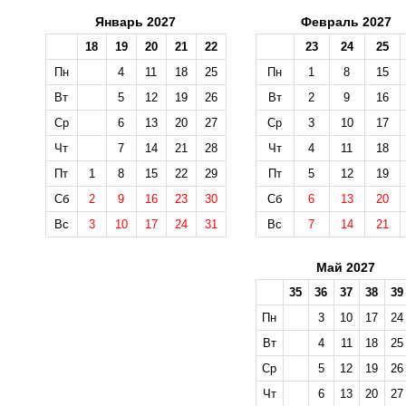
Январь 2027
Февраль 2027
18
19
20
21
22
23
24
25
Пн
4
11
18
25
Пн
1
8
15
Вт
5
12
19
26
Вт
2
9
16
Ср
6
13
20
27
Ср
3
10
17
Чт
7
14
21
28
Чт
4
11
18
Пт
1
8
15
22
29
Пт
5
12
19
Сб
2
9
16
23
30
Сб
6
13
20
Вс
3
10
17
24
31
Вс
7
14
21
Май 2027
35
36
37
38
39
Пн
3
10
17
24
Вт
4
11
18
25
Ср
5
12
19
26
Чт
6
13
20
27