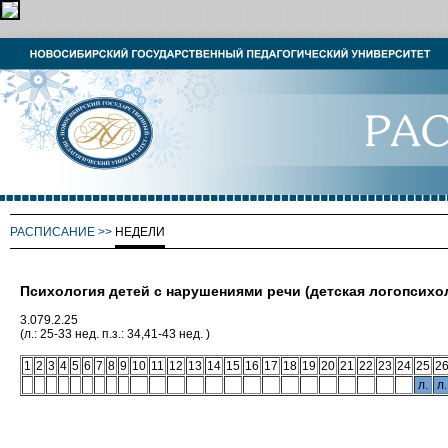
РАСПИСАНИЕ
>>
НЕДЕЛИ
Психология детей с нарушениями речи (детская логопсихо
3.079.2.25
(л.: 25-33 нед. п.з.: 34,41-43 нед. )
1
2
3
4
5
6
7
8
9
10
11
12
13
14
15
16
17
18
19
20
21
22
23
24
25
2
л.
л.