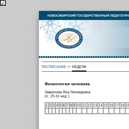
РАСПИСАНИЕ
>>
НЕДЕЛИ
Физиология человека
Завьялова Яна Леонидовна
(л.: 25-31 нед. )
1
2
3
4
5
6
7
8
9
10
11
12
13
14
15
16
17
18
1