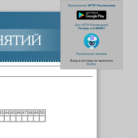
Приложение
НГПУ Расписание
Бот НГПУ Расписания
Теперь и в МАКС!
Расписание звонков
Вход в систему не выполнен
Войти
43
44
45
46
47
48
49
50