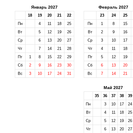
Январь 2027
Февраль 2027
18
19
20
21
22
23
24
25
Пн
4
11
18
25
Пн
1
8
15
Вт
5
12
19
26
Вт
2
9
16
Ср
6
13
20
27
Ср
3
10
17
Чт
7
14
21
28
Чт
4
11
18
Пт
1
8
15
22
29
Пт
5
12
19
Сб
2
9
16
23
30
Сб
6
13
20
Вс
3
10
17
24
31
Вс
7
14
21
Май 2027
35
36
37
38
39
Пн
3
10
17
24
Вт
4
11
18
25
Ср
5
12
19
26
Чт
6
13
20
27