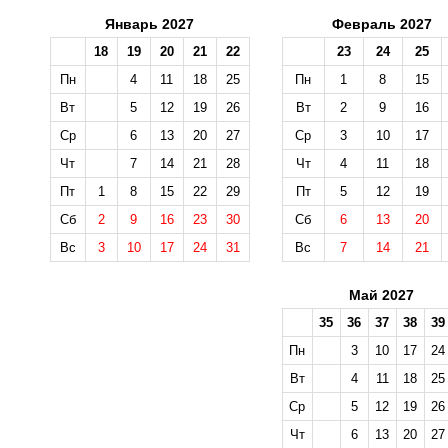
Январь 2027
Февраль 2027
18
19
20
21
22
23
24
25
Пн
4
11
18
25
Пн
1
8
15
Вт
5
12
19
26
Вт
2
9
16
Ср
6
13
20
27
Ср
3
10
17
Чт
7
14
21
28
Чт
4
11
18
Пт
1
8
15
22
29
Пт
5
12
19
Сб
2
9
16
23
30
Сб
6
13
20
Вс
3
10
17
24
31
Вс
7
14
21
Май 2027
35
36
37
38
39
Пн
3
10
17
24
Вт
4
11
18
25
Ср
5
12
19
26
Чт
6
13
20
27