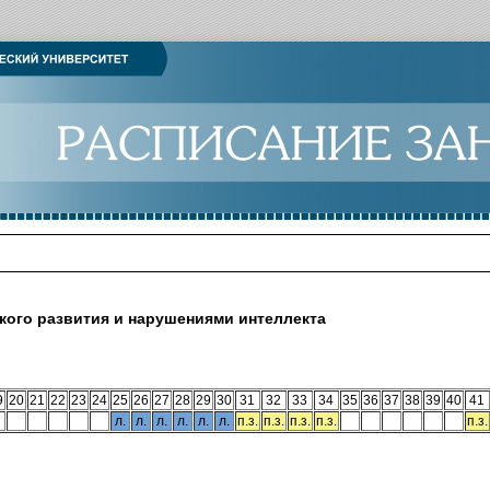
кого развития и нарушениями интеллекта
9
20
21
22
23
24
25
26
27
28
29
30
31
32
33
34
35
36
37
38
39
40
41
л.
л.
л.
л.
л.
л.
п.з.
п.з.
п.з.
п.з.
п.з.