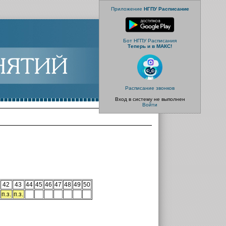
Приложение
НГПУ Расписание
Бот НГПУ Расписания
Теперь и в МАКС!
Расписание звонков
Вход в систему не выполнен
Войти
42
43
44
45
46
47
48
49
50
п.з.
п.з.