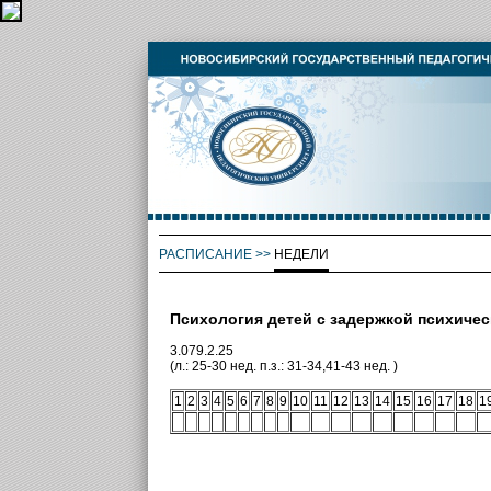
РАСПИСАНИЕ
>>
НЕДЕЛИ
Психология детей с задержкой психичес
3.079.2.25
(л.: 25-30 нед. п.з.: 31-34,41-43 нед. )
1
2
3
4
5
6
7
8
9
10
11
12
13
14
15
16
17
18
1