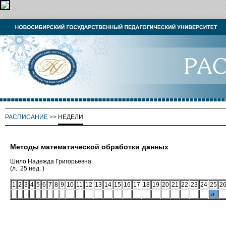
РАСПИСАНИЕ
>>
НЕДЕЛИ
Методы математической обработки данных
Шило Надежда Григорьевна
(л.: 25 нед. )
1
2
3
4
5
6
7
8
9
10
11
12
13
14
15
16
17
18
19
20
21
22
23
24
25
2
л.