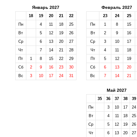
Январь 2027
Февраль 2027
18
19
20
21
22
23
24
25
Пн
4
11
18
25
Пн
1
8
15
Вт
5
12
19
26
Вт
2
9
16
Ср
6
13
20
27
Ср
3
10
17
Чт
7
14
21
28
Чт
4
11
18
Пт
1
8
15
22
29
Пт
5
12
19
Сб
2
9
16
23
30
Сб
6
13
20
Вс
3
10
17
24
31
Вс
7
14
21
Май 2027
35
36
37
38
39
Пн
3
10
17
24
Вт
4
11
18
25
Ср
5
12
19
26
Чт
6
13
20
27