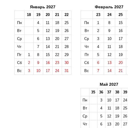
Январь 2027
Февраль 2027
18
19
20
21
22
23
24
25
Пн
4
11
18
25
Пн
1
8
15
Вт
5
12
19
26
Вт
2
9
16
Ср
6
13
20
27
Ср
3
10
17
Чт
7
14
21
28
Чт
4
11
18
Пт
1
8
15
22
29
Пт
5
12
19
Сб
2
9
16
23
30
Сб
6
13
20
Вс
3
10
17
24
31
Вс
7
14
21
Май 2027
35
36
37
38
39
Пн
3
10
17
24
Вт
4
11
18
25
Ср
5
12
19
26
Чт
6
13
20
27