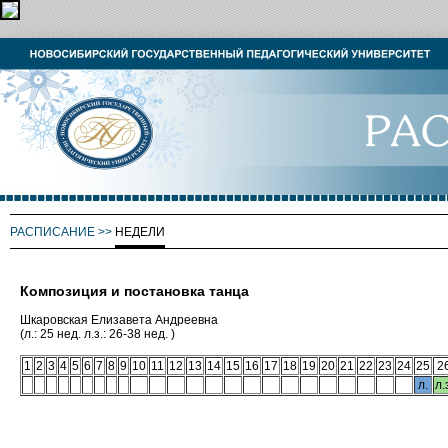
РАСПИСАНИЕ
>>
НЕДЕЛИ
Композиция и постановка танца
Шкаровская Елизавета Андреевна
(л.: 25 нед. л.з.: 26-38 нед. )
1
2
3
4
5
6
7
8
9
10
11
12
13
14
15
16
17
18
19
20
21
22
23
24
25
2
л.
л.