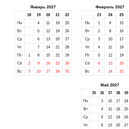
Январь 2027
Февраль 2027
18
19
20
21
22
23
24
25
Пн
4
11
18
25
Пн
1
8
15
Вт
5
12
19
26
Вт
2
9
16
Ср
6
13
20
27
Ср
3
10
17
Чт
7
14
21
28
Чт
4
11
18
Пт
1
8
15
22
29
Пт
5
12
19
Сб
2
9
16
23
30
Сб
6
13
20
Вс
3
10
17
24
31
Вс
7
14
21
Май 2027
35
36
37
38
39
Пн
3
10
17
24
Вт
4
11
18
25
Ср
5
12
19
26
Чт
6
13
20
27