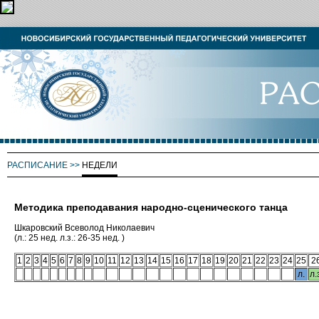
РАСПИСАНИЕ
>>
НЕДЕЛИ
Методика преподавания народно-сценического танца
Шкаровский Всеволод Николаевич
(л.: 25 нед. л.з.: 26-35 нед. )
1
2
3
4
5
6
7
8
9
10
11
12
13
14
15
16
17
18
19
20
21
22
23
24
25
2
л.
л.