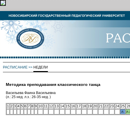
РАСПИСАНИЕ
>>
НЕДЕЛИ
Методика преподавания классического танца
Васильева Фаина Васильевна
(л.: 25 нед. л.з.: 26-35 нед. )
1
2
3
4
5
6
7
8
9
10
11
12
13
14
15
16
17
18
19
20
21
22
23
24
25
2
л.
л.