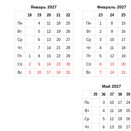
Январь 2027
Февраль 2027
18
19
20
21
22
23
24
25
Пн
4
11
18
25
Пн
1
8
15
Вт
5
12
19
26
Вт
2
9
16
Ср
6
13
20
27
Ср
3
10
17
Чт
7
14
21
28
Чт
4
11
18
Пт
1
8
15
22
29
Пт
5
12
19
Сб
2
9
16
23
30
Сб
6
13
20
Вс
3
10
17
24
31
Вс
7
14
21
Май 2027
35
36
37
38
39
Пн
3
10
17
24
Вт
4
11
18
25
Ср
5
12
19
26
Чт
6
13
20
27