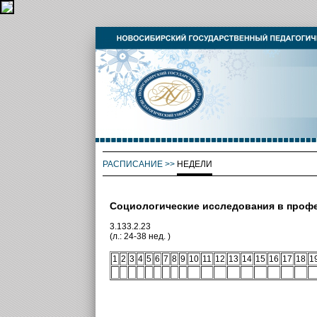
РАСПИСАНИЕ
>>
НЕДЕЛИ
Социологические исследования в проф
3.133.2.23
(л.: 24-38 нед. )
1
2
3
4
5
6
7
8
9
10
11
12
13
14
15
16
17
18
1