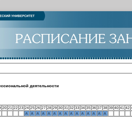
ессиональной деятельности
9
20
21
22
23
24
25
26
27
28
29
30
31
32
33
34
35
36
37
38
39
40
41
42
л.
л.
л.
л.
л.
л.
л.
л.
л.
л.
л.
л.
л.
л.
л.