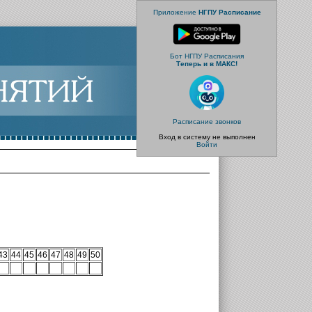
Приложение
НГПУ Расписание
Бот НГПУ Расписания
Теперь и в МАКС!
Расписание звонков
Вход в систему не выполнен
Войти
43
44
45
46
47
48
49
50