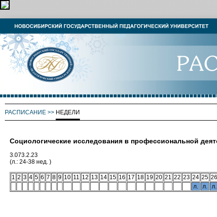
РАСПИСАНИЕ
>>
НЕДЕЛИ
Социологические исследования в профессиональной деят
3.073.2.23
(л.: 24-38 нед. )
1
2
3
4
5
6
7
8
9
10
11
12
13
14
15
16
17
18
19
20
21
22
23
24
25
2
л.
л.
л.