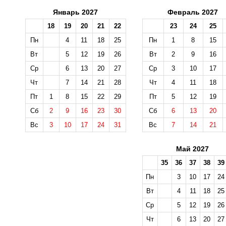
Январь 2027
Февраль 2027
18
19
20
21
22
23
24
25
Пн
4
11
18
25
Пн
1
8
15
Вт
5
12
19
26
Вт
2
9
16
Ср
6
13
20
27
Ср
3
10
17
Чт
7
14
21
28
Чт
4
11
18
Пт
1
8
15
22
29
Пт
5
12
19
Сб
2
9
16
23
30
Сб
6
13
20
Вс
3
10
17
24
31
Вс
7
14
21
Май 2027
35
36
37
38
39
Пн
3
10
17
24
Вт
4
11
18
25
Ср
5
12
19
26
Чт
6
13
20
27