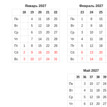
Январь 2027
Февраль 2027
18
19
20
21
22
23
24
25
Пн
4
11
18
25
Пн
1
8
15
Вт
5
12
19
26
Вт
2
9
16
Ср
6
13
20
27
Ср
3
10
17
Чт
7
14
21
28
Чт
4
11
18
Пт
1
8
15
22
29
Пт
5
12
19
Сб
2
9
16
23
30
Сб
6
13
20
Вс
3
10
17
24
31
Вс
7
14
21
Май 2027
35
36
37
38
39
Пн
3
10
17
24
Вт
4
11
18
25
Ср
5
12
19
26
Чт
6
13
20
27