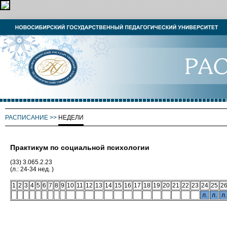
РАСПИСАНИЕ
>>
НЕДЕЛИ
Практикум по социальной психологии
(33) 3.065.2.23
(л.: 24-34 нед. )
1
2
3
4
5
6
7
8
9
10
11
12
13
14
15
16
17
18
19
20
21
22
23
24
25
2
л.
л.
л.