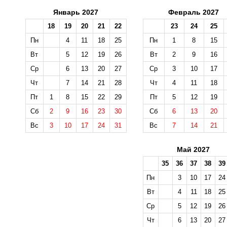
Январь 2027
Февраль 2027
18
19
20
21
22
23
24
25
Пн
4
11
18
25
Пн
1
8
15
Вт
5
12
19
26
Вт
2
9
16
Ср
6
13
20
27
Ср
3
10
17
Чт
7
14
21
28
Чт
4
11
18
Пт
1
8
15
22
29
Пт
5
12
19
Сб
2
9
16
23
30
Сб
6
13
20
Вс
3
10
17
24
31
Вс
7
14
21
Май 2027
35
36
37
38
39
Пн
3
10
17
24
Вт
4
11
18
25
Ср
5
12
19
26
Чт
6
13
20
27