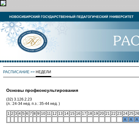
РАСПИСАНИЕ
>>
НЕДЕЛИ
Основы профконсультирования
(32) 3.126.2.23
(л.: 24-34 нед. п.з.: 35-44 нед. )
1
2
3
4
5
6
7
8
9
10
11
12
13
14
15
16
17
18
19
20
21
22
23
24
25
2
л.
л.
л.