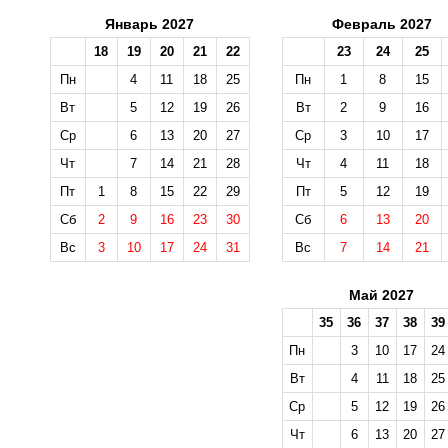
Январь 2027
Февраль 2027
18
19
20
21
22
23
24
25
Пн
4
11
18
25
Пн
1
8
15
Вт
5
12
19
26
Вт
2
9
16
Ср
6
13
20
27
Ср
3
10
17
Чт
7
14
21
28
Чт
4
11
18
Пт
1
8
15
22
29
Пт
5
12
19
Сб
2
9
16
23
30
Сб
6
13
20
Вс
3
10
17
24
31
Вс
7
14
21
Май 2027
35
36
37
38
39
Пн
3
10
17
24
Вт
4
11
18
25
Ср
5
12
19
26
Чт
6
13
20
27