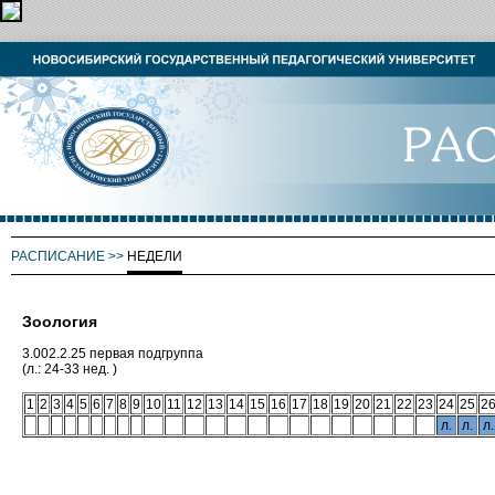
РАСПИСАНИЕ
>>
НЕДЕЛИ
Зоология
3.002.2.25 первая подгруппа
(л.: 24-33 нед. )
1
2
3
4
5
6
7
8
9
10
11
12
13
14
15
16
17
18
19
20
21
22
23
24
25
2
л.
л.
л.