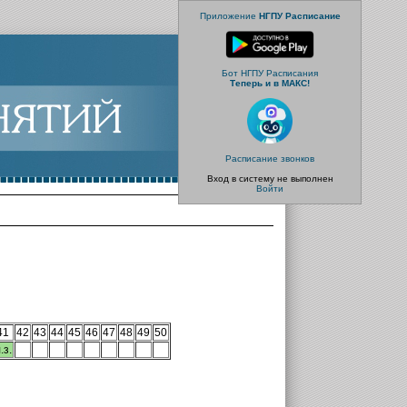
Приложение
НГПУ Расписание
Бот НГПУ Расписания
Теперь и в МАКС!
Расписание звонков
Вход в систему не выполнен
Войти
41
42
43
44
45
46
47
48
49
50
.з.