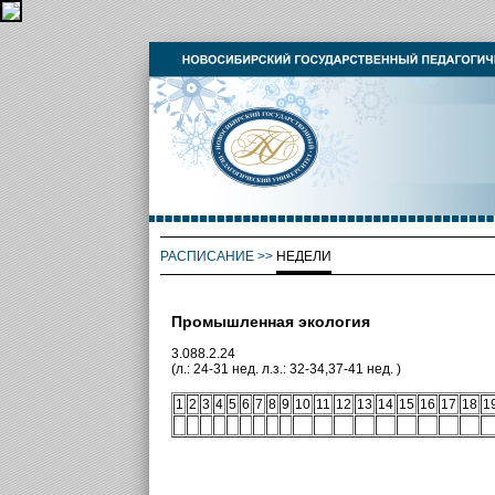
РАСПИСАНИЕ
>>
НЕДЕЛИ
Промышленная экология
3.088.2.24
(л.: 24-31 нед. л.з.: 32-34,37-41 нед. )
1
2
3
4
5
6
7
8
9
10
11
12
13
14
15
16
17
18
1