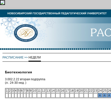
РАСПИСАНИЕ
>>
НЕДЕЛИ
Биотехнология
3.002.2.22 вторая подгруппа
(л.: 24-30 нед. )
1
2
3
4
5
6
7
8
9
10
11
12
13
14
15
16
17
18
19
20
21
22
23
24
25
2
л.
л.
л.