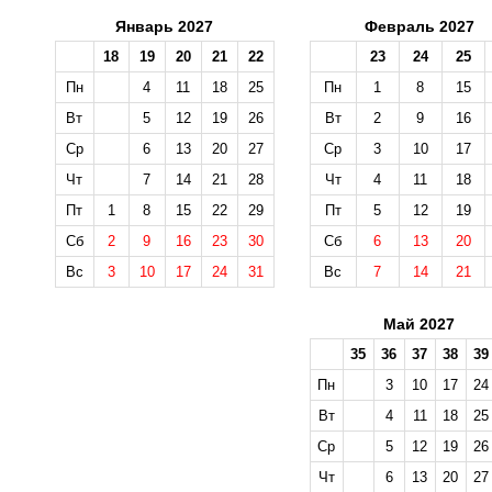
Январь 2027
Февраль 2027
18
19
20
21
22
23
24
25
Пн
4
11
18
25
Пн
1
8
15
Вт
5
12
19
26
Вт
2
9
16
Ср
6
13
20
27
Ср
3
10
17
Чт
7
14
21
28
Чт
4
11
18
Пт
1
8
15
22
29
Пт
5
12
19
Сб
2
9
16
23
30
Сб
6
13
20
Вс
3
10
17
24
31
Вс
7
14
21
Май 2027
35
36
37
38
39
Пн
3
10
17
24
Вт
4
11
18
25
Ср
5
12
19
26
Чт
6
13
20
27