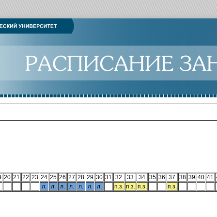
9
20
21
22
23
24
25
26
27
28
29
30
31
32
33
34
35
36
37
38
39
40
41
л.
л.
л.
л.
л.
л.
л.
п.з.
п.з.
п.з.
п.з.