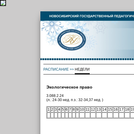
РАСПИСАНИЕ
>>
НЕДЕЛИ
Экологическое право
3.088.2.24
(л.: 24-30 нед. п.з.: 32-34,37 нед. )
1
2
3
4
5
6
7
8
9
10
11
12
13
14
15
16
17
18
1