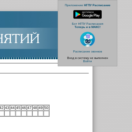
Приложение
НГПУ Расписание
Бот НГПУ Расписания
Теперь и в МАКС!
Расписание звонков
Вход в систему не выполнен
Войти
42
43
44
45
46
47
48
49
50