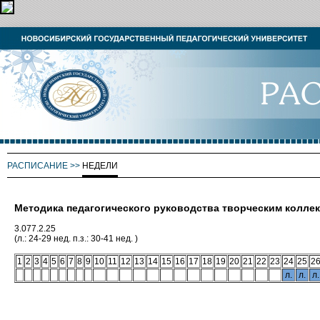
РАСПИСАНИЕ
>>
НЕДЕЛИ
Методика педагогического руководства творческим колле
3.077.2.25
(л.: 24-29 нед. п.з.: 30-41 нед. )
1
2
3
4
5
6
7
8
9
10
11
12
13
14
15
16
17
18
19
20
21
22
23
24
25
2
л.
л.
л.