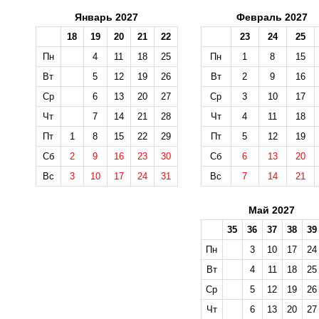
Январь 2027
Февраль 2027
18
19
20
21
22
23
24
25
Пн
4
11
18
25
Пн
1
8
15
Вт
5
12
19
26
Вт
2
9
16
Ср
6
13
20
27
Ср
3
10
17
Чт
7
14
21
28
Чт
4
11
18
Пт
1
8
15
22
29
Пт
5
12
19
Сб
2
9
16
23
30
Сб
6
13
20
Вс
3
10
17
24
31
Вс
7
14
21
Май 2027
35
36
37
38
39
Пн
3
10
17
24
Вт
4
11
18
25
Ср
5
12
19
26
Чт
6
13
20
27