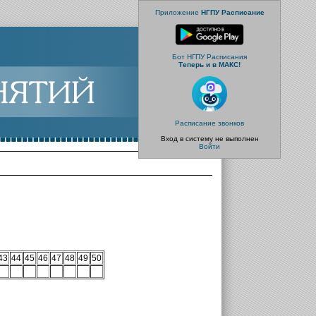
Приложение
НГПУ Расписание
Бот НГПУ Расписания
Теперь и в МАКС!
Расписание звонков
Вход в систему не выполнен
Войти
43
44
45
46
47
48
49
50