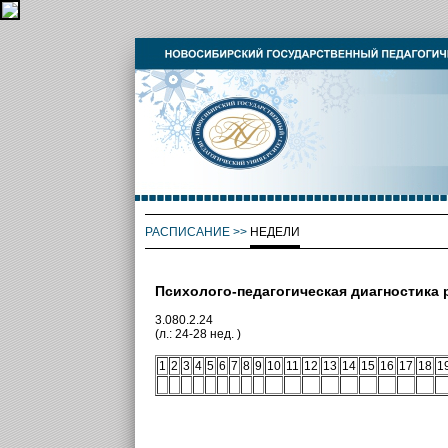
РАСПИСАНИЕ
>>
НЕДЕЛИ
Психолого-педагогическая диагностика
3.080.2.24
(л.: 24-28 нед. )
1
2
3
4
5
6
7
8
9
10
11
12
13
14
15
16
17
18
1