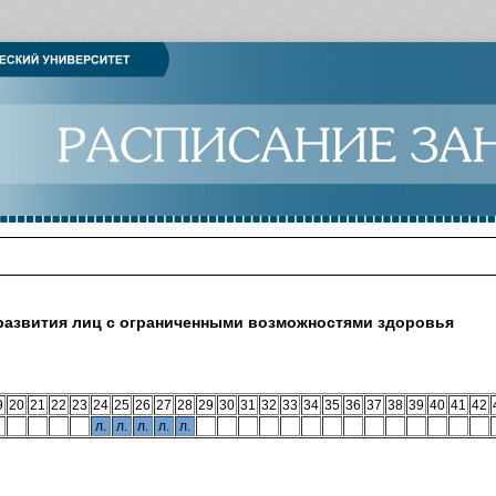
 развития лиц с ограниченными возможностями здоровья
9
20
21
22
23
24
25
26
27
28
29
30
31
32
33
34
35
36
37
38
39
40
41
42
л.
л.
л.
л.
л.