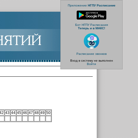
Приложение
НГПУ Расписание
Бот НГПУ Расписания
Теперь и в МАКС!
Расписание звонков
Вход в систему не выполнен
Войти
42
43
44
45
46
47
48
49
50