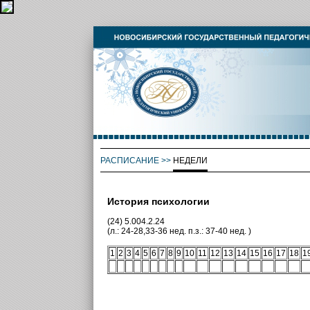
РАСПИСАНИЕ
>>
НЕДЕЛИ
История психологии
(24) 5.004.2.24
(л.: 24-28,33-36 нед. п.з.: 37-40 нед. )
1
2
3
4
5
6
7
8
9
10
11
12
13
14
15
16
17
18
1