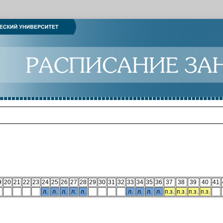
9
20
21
22
23
24
25
26
27
28
29
30
31
32
33
34
35
36
37
38
39
40
41
л.
л.
л.
л.
л.
л.
л.
л.
л.
п.з.
п.з.
п.з.
п.з.