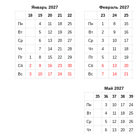
Январь 2027
Февраль 2027
18
19
20
21
22
23
24
25
Пн
4
11
18
25
Пн
1
8
15
Вт
5
12
19
26
Вт
2
9
16
Ср
6
13
20
27
Ср
3
10
17
Чт
7
14
21
28
Чт
4
11
18
Пт
1
8
15
22
29
Пт
5
12
19
Сб
2
9
16
23
30
Сб
6
13
20
Вс
3
10
17
24
31
Вс
7
14
21
Май 2027
35
36
37
38
39
Пн
3
10
17
24
Вт
4
11
18
25
Ср
5
12
19
26
Чт
6
13
20
27