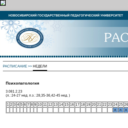
РАСПИСАНИЕ
>>
НЕДЕЛИ
Психопатология
3.081.2.23
(л.: 24-27 нед. п.з.: 28,35-36,42-45 нед. )
1
2
3
4
5
6
7
8
9
10
11
12
13
14
15
16
17
18
19
20
21
22
23
24
25
2
л.
л.
л.