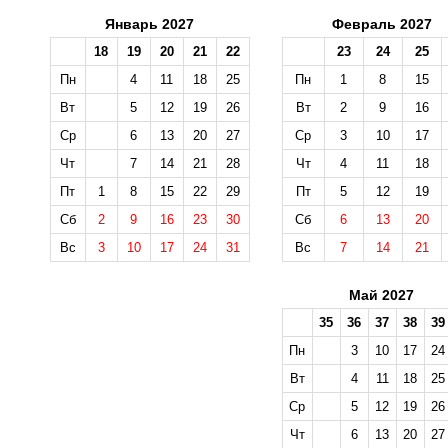
Январь 2027
Февраль 2027
18
19
20
21
22
23
24
25
Пн
4
11
18
25
Пн
1
8
15
Вт
5
12
19
26
Вт
2
9
16
Ср
6
13
20
27
Ср
3
10
17
Чт
7
14
21
28
Чт
4
11
18
Пт
1
8
15
22
29
Пт
5
12
19
Сб
2
9
16
23
30
Сб
6
13
20
Вс
3
10
17
24
31
Вс
7
14
21
Май 2027
35
36
37
38
39
Пн
3
10
17
24
Вт
4
11
18
25
Ср
5
12
19
26
Чт
6
13
20
27