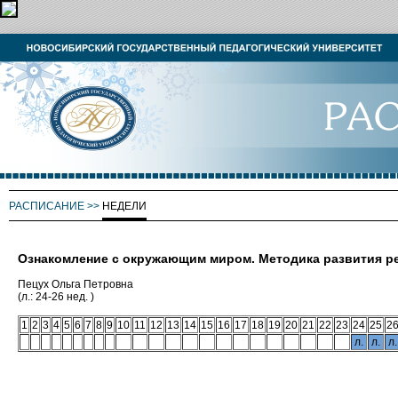
РАСПИСАНИЕ
>>
НЕДЕЛИ
Ознакомление с окружающим миром. Методика развития р
Пецух Ольга Петровна
(л.: 24-26 нед. )
1
2
3
4
5
6
7
8
9
10
11
12
13
14
15
16
17
18
19
20
21
22
23
24
25
2
л.
л.
л.