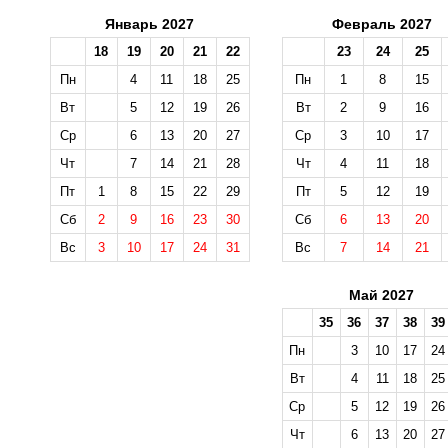
Январь 2027
Февраль 2027
18
19
20
21
22
23
24
25
Пн
4
11
18
25
Пн
1
8
15
Вт
5
12
19
26
Вт
2
9
16
Ср
6
13
20
27
Ср
3
10
17
Чт
7
14
21
28
Чт
4
11
18
Пт
1
8
15
22
29
Пт
5
12
19
Сб
2
9
16
23
30
Сб
6
13
20
Вс
3
10
17
24
31
Вс
7
14
21
Май 2027
35
36
37
38
39
Пн
3
10
17
24
Вт
4
11
18
25
Ср
5
12
19
26
Чт
6
13
20
27