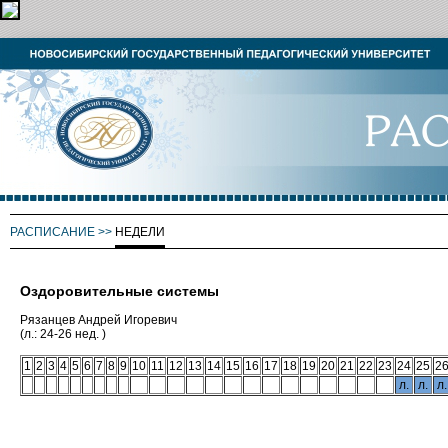
РАСПИСАНИЕ
>>
НЕДЕЛИ
Оздоровительные системы
Рязанцев Андрей Игоревич
(л.: 24-26 нед. )
1
2
3
4
5
6
7
8
9
10
11
12
13
14
15
16
17
18
19
20
21
22
23
24
25
2
л.
л.
л.