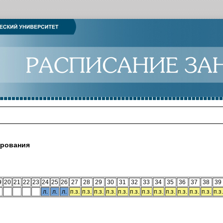
ирования
9
20
21
22
23
24
25
26
27
28
29
30
31
32
33
34
35
36
37
38
39
л.
л.
л.
п.з.
п.з.
п.з.
п.з.
п.з.
п.з.
п.з.
п.з.
п.з.
п.з.
п.з.
п.з.
п.з.