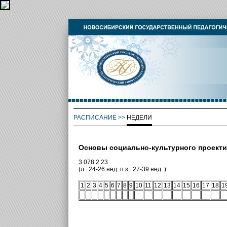
РАСПИСАНИЕ
>>
НЕДЕЛИ
Основы социально-культурного проект
3.078.2.23
(л.: 24-26 нед. п.з.: 27-39 нед. )
1
2
3
4
5
6
7
8
9
10
11
12
13
14
15
16
17
18
1