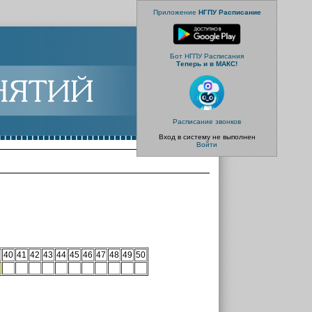
Приложение
НГПУ Расписание
Бот НГПУ Расписания
Теперь и в МАКС!
Расписание звонков
Вход в систему не выполнен
Войти
40
41
42
43
44
45
46
47
48
49
50