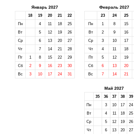
Январь 2027
Февраль 2027
18
19
20
21
22
23
24
25
Пн
4
11
18
25
Пн
1
8
15
Вт
5
12
19
26
Вт
2
9
16
Ср
6
13
20
27
Ср
3
10
17
Чт
7
14
21
28
Чт
4
11
18
Пт
1
8
15
22
29
Пт
5
12
19
Сб
2
9
16
23
30
Сб
6
13
20
Вс
3
10
17
24
31
Вс
7
14
21
Май 2027
35
36
37
38
39
Пн
3
10
17
24
Вт
4
11
18
25
Ср
5
12
19
26
Чт
6
13
20
27