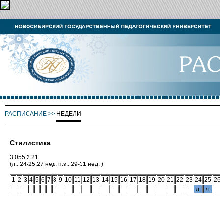
РАСПИСАНИЕ
>>
НЕДЕЛИ
Стилистика
3.055.2.21
(л.: 24-25,27 нед. п.з.: 29-31 нед. )
1
2
3
4
5
6
7
8
9
10
11
12
13
14
15
16
17
18
19
20
21
22
23
24
25
2
л.
л.