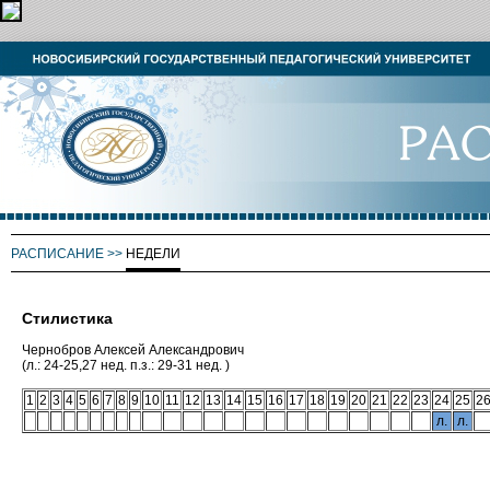
РАСПИСАНИЕ
>>
НЕДЕЛИ
Стилистика
Чернобров Алексей Александрович
(л.: 24-25,27 нед. п.з.: 29-31 нед. )
1
2
3
4
5
6
7
8
9
10
11
12
13
14
15
16
17
18
19
20
21
22
23
24
25
2
л.
л.