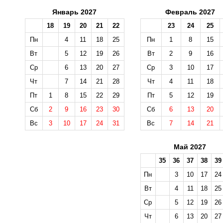
Январь 2027
Февраль 2027
18
19
20
21
22
23
24
25
Пн
4
11
18
25
Пн
1
8
15
Вт
5
12
19
26
Вт
2
9
16
Ср
6
13
20
27
Ср
3
10
17
Чт
7
14
21
28
Чт
4
11
18
Пт
1
8
15
22
29
Пт
5
12
19
Сб
2
9
16
23
30
Сб
6
13
20
Вс
3
10
17
24
31
Вс
7
14
21
Май 2027
35
36
37
38
39
Пн
3
10
17
24
Вт
4
11
18
25
Ср
5
12
19
26
Чт
6
13
20
27