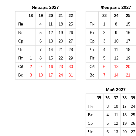
Январь 2027
Февраль 2027
18
19
20
21
22
23
24
25
Пн
4
11
18
25
Пн
1
8
15
Вт
5
12
19
26
Вт
2
9
16
Ср
6
13
20
27
Ср
3
10
17
Чт
7
14
21
28
Чт
4
11
18
Пт
1
8
15
22
29
Пт
5
12
19
Сб
2
9
16
23
30
Сб
6
13
20
Вс
3
10
17
24
31
Вс
7
14
21
Май 2027
35
36
37
38
39
Пн
3
10
17
24
Вт
4
11
18
25
Ср
5
12
19
26
Чт
6
13
20
27