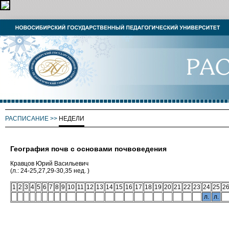
РАСПИСАНИЕ
>>
НЕДЕЛИ
География почв с основами почвоведения
Кравцов Юрий Васильевич
(л.: 24-25,27,29-30,35 нед. )
1
2
3
4
5
6
7
8
9
10
11
12
13
14
15
16
17
18
19
20
21
22
23
24
25
2
л.
л.